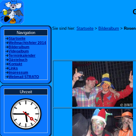
Sie sind hier:
Startseite
>
Bilderalbum
>
Rosen
Navigation
Startseite
Weihnachtsfeier 2014
Bilderalbum
Videoalbum
Terminkalender
Gästebuch
Kontakt
Links
Impressum
Webmail STRATO
Uhrzeit