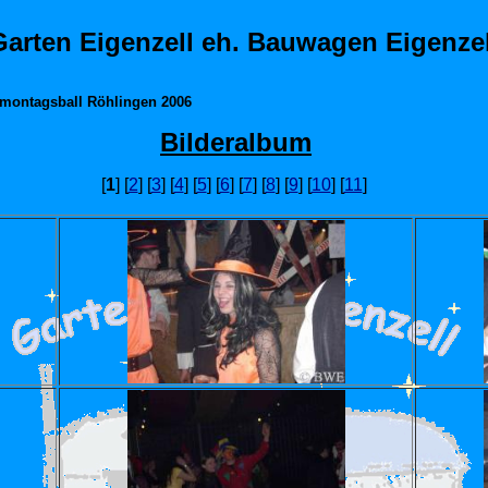
Garten Eigenzell eh. Bauwagen Eigenzel
montagsball Röhlingen 2006
Bilderalbum
[
1
] [
2
] [
3
] [
4
] [
5
] [
6
] [
7
] [
8
] [
9
] [
10
] [
11
]