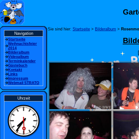
Gart
Sie sind hier:
Startseite
>
Bilderalbum
>
Rosenmon
Navigation
Bild
Startseite
Weihnachtsfeier
2014
[
Bilderalbum
Videoalbum
Terminkalender
Gästebuch
Kontakt
Links
Impressum
Webmail STRATO
Uhrzeit