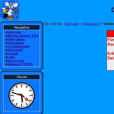
Sie sind hier:
Startseite
>
Bilderalbum
>
Unbere
Navigation
Startseite
Weihnachtsfeier 2014
Bilderalbum
Für
Videoalbum
Rec
Terminkalender
Gästebuch
Erf
Kontakt
Links
Dei
Impressum
Webmail STRATO
Uhrzeit