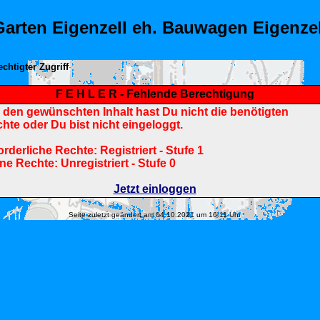
Garten Eigenzell eh. Bauwagen Eigenzel
chtigter Zugriff
F E H L E R - Fehlende Berechtigung
 den gewünschten Inhalt hast Du nicht die benötigten
hte oder Du bist nicht eingeloggt.
orderliche Rechte: Registriert - Stufe 1
ne Rechte: Unregistriert - Stufe 0
Jetzt einloggen
Seite zuletzt geändert am 04.10.2021 um 16:11 Uhr