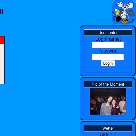
l
Usercenter
Loginname:
Passwort:
Pic of the Moment
Wetter
Aktuell: